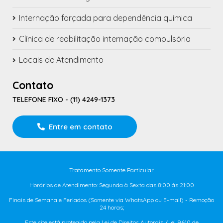
Internação forçada para dependência química
Clínica de reabilitação internação compulsória
Locais de Atendimento
Contato
TELEFONE FIXO - (11) 4249-1373
Entre em contato
Tratamento Somente Particular
Horários de Atendimento: Segunda à Sexta das 8:00 ás 21:00
Finais de Semana e Feriados (Somente via WhatsApp ou E-mail) - Remoção
24 horas;
Este site está protegido pela Lei de Direitos Autorais. (Lei 9610 de