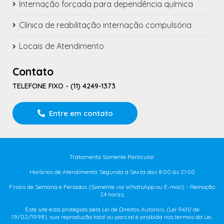
Internação forçada para dependência química
Clínica de reabilitação internação compulsória
Locais de Atendimento
Contato
TELEFONE FIXO - (11) 4249-1373
Entre em contato
Tratamento Somente Particular
Horários de Atendimento: Segunda à Sexta das 8:00 ás 21:00
Finais de Semana e Feriados (Somente via WhatsApp ou E-mail) - Remoção
24 horas;
Este site está protegido pela Lei de Direitos Autorais. (Lei 9610 de
19/02/1998), sua reprodução total ou parcial é proibida nos termos da Lei.