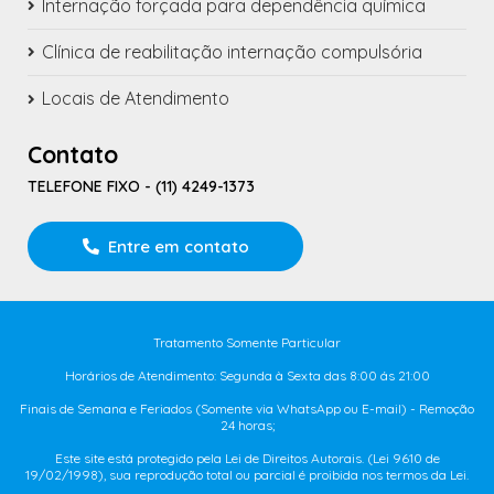
Internação forçada para dependência química
Clínica de reabilitação internação compulsória
Locais de Atendimento
Contato
TELEFONE FIXO - (11) 4249-1373
Entre em contato
Tratamento Somente Particular
Horários de Atendimento: Segunda à Sexta das 8:00 ás 21:00
Finais de Semana e Feriados (Somente via WhatsApp ou E-mail) - Remoção
24 horas;
Este site está protegido pela Lei de Direitos Autorais. (Lei 9610 de
19/02/1998), sua reprodução total ou parcial é proibida nos termos da Lei.